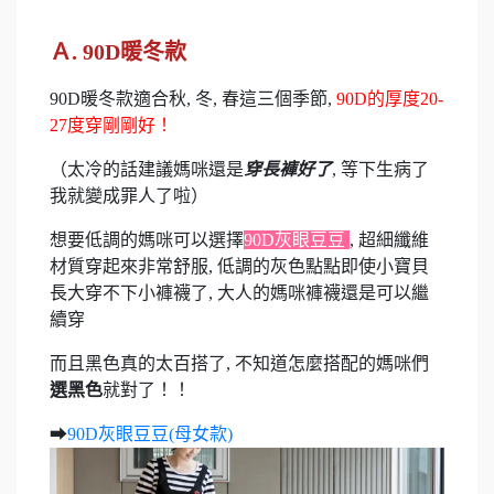
Ａ. 90D暖冬款
90D暖冬款適合秋, 冬, 春這三個季節,
90D的厚度20-
27度穿剛剛好！
（太冷的話建議媽咪還是
穿長褲好了
, 等下生病了
我就變成罪人了啦）
想要低調的媽咪可以選擇
90D灰眼豆豆
, 超細纖維
材質穿起來非常舒服, 低調的灰色點點即使小寶貝
長大穿不下小褲襪了, 大人的媽咪褲襪還是可以繼
續穿
而且黑色真的太百搭了, 不知道怎麼搭配的媽咪們
選黑色
就對了！！
➡
90D灰眼豆豆(母女款)