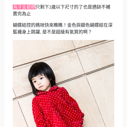
海洋金銀蝶
只剩下2歲以下尺寸的了也是遇缺不補
賣完為止
蝴蝶結控的媽咪快來瞧瞧！金色與銀色蝴蝶結在深
藍襪身上跳躍, 是不是超級有氣質的啊？