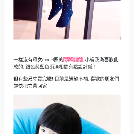
一樣沒有母女model照的
夜空雨滴
, 小編我滿喜歡此
款的, 銀色與藍色雨滴相間有點設計感！
但有些尺寸賣完囉! 目前是遇缺不補, 喜歡的朋友們
趕快把它帶回家