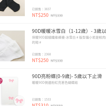
已銷售：3837
NT$250
NT$330
90D暖暖冰雪白（1-12歲）- 3歲
保暖90D超細纖維褲襪-冰雪白 # 版型偏小若是
的呦 #
已銷售：2368
NT$250
NT$330
90D亮粉蝶(0-9歲)- 5歲以下止滑
暖暖90D側邊粉紅亮蔥色蝴蝶結
已銷售：1533
NT$310
NT$550