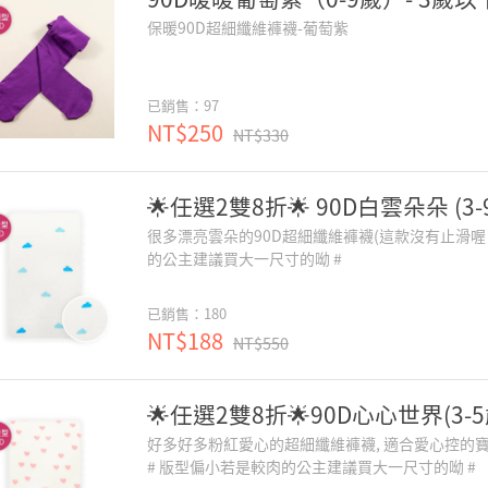
保暖90D超細纖維褲襪-葡萄紫
已銷售：97
NT$250
NT$330
🌟任選2雙8折🌟 90D白雲朵朵 (3-
很多漂亮雲朵的90D超細纖維褲襪(這款沒有止滑喔！
的公主建議買大一尺寸的呦 #
已銷售：180
NT$188
NT$550
🌟任選2雙8折🌟90D心心世界(3-5
好多好多粉紅愛心的超細纖維褲襪, 適合愛心控的寶
# 版型偏小若是較肉的公主建議買大一尺寸的呦 #