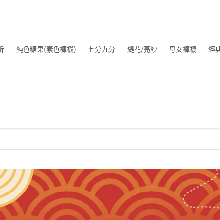
折
純色糖果(素色褲襪)
七分九分
緹花/亮紗
母女褲襪
經