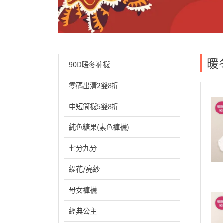
暖
90D暖冬褲襪
零碼出清2雙8折
中短筒襪5雙8折
純色糖果(素色褲襪)
七分九分
緹花/亮紗
母女褲襪
經典公主