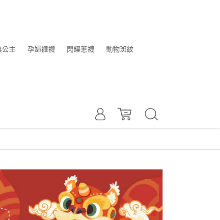
典公主
孕婦褲襪
閃耀蔥襪
動物斑紋