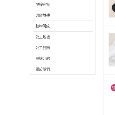
孕婦褲襪
閃耀蔥襪
動物斑紋
公主短襪
公主髮飾
褲襪介紹
關於我們