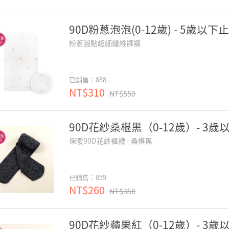
90D粉蔥泡泡(0-12歲) - 5歲以下
粉蔥圓點超細纖維褲襪
已銷售：888
NT$310
NT$550
90D花紗桑椹黑（0-12歲）- 3歲
保暖90D花紗褲襪 - 桑椹黑
已銷售：859
NT$260
NT$350
90D花紗蘋果紅（0-12歲）- 3歲