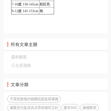
7-10歲 130-145cm
粉紅色
9-12歲 145-153cm
無
所有文章主題
最新動態
公主部落格
文章分類
不買就後悔的蝴蝶結超氣質褲襪
讓寶貝也能成為冰雪奇緣的艾紗
暖冬90D
褲襪教室