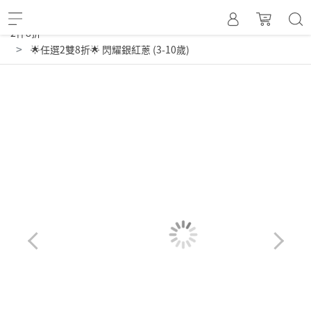
,
,
,
,
,
,
閃耀蔥襪
全部商品
3-5歲
5-9歲
9-12歲
特價商品
特價商品
2件8折
🌟任選2雙8折🌟 閃耀銀紅蔥 (3-10歲)