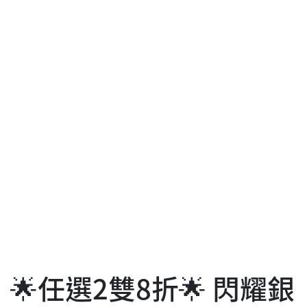
🌟任選2雙8折🌟 閃耀銀