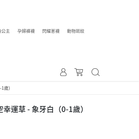
典公主
孕婦褲襪
閃耀蔥襪
動物斑紋
-1歲）
空幸運草 - 象牙白（0-1歲）