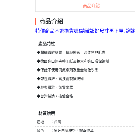
商品介紹
商品介紹
特價商品不退換貨喔!請確認好尺寸再下單, 謝
產品特性
◆超細纖維材質，精緻觸感，溫柔寶貝肌膚
◆德國進口無毒轉印紙及義大利進口環保染劑
◆保證不使用偶氮染劑及重金屬化學品
◆彈性纖維，高技術製襪技術
◆經典優雅，氣質出眾
◆台灣製造，檢驗合格
材質說明
產地 ：台灣
顏色 ：象牙白
底
縷空四瓣幸運草