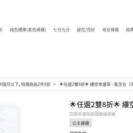
折
純色糖果(素色褲襪)
七分九分
緹花/亮紗
母女褲襪
經
,
6個月以下
特價商品2件8折
🌟任選2雙8折🌟 縷空幸運草 - 象牙白（0
🌟任選2雙8折🌟 縷
四瓣幸運草超細纖維褲襪
公主褲襪