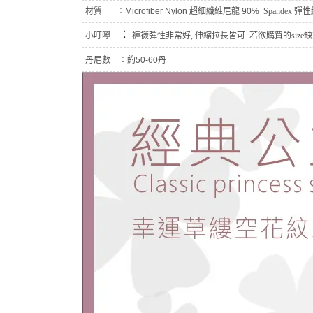
材質 ：
Microfiber Nylon 超細纖維尼龍 90%
Spandex 彈
：
小叮嚀
褲襪彈性非常好, 伸縮拉長皆可. 若欲購買的size缺貨
丹尼數 ：
約50-60丹