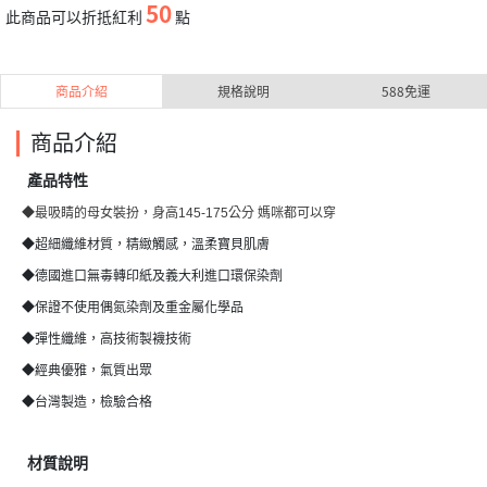
50
此商品可以折抵紅利
點
商品介紹
規格說明
588免運
商品介紹
產品特性
◆最吸睛的母女裝扮，身高145-175公分 媽咪都可以穿
◆超細纖維材質，精緻觸感，溫柔寶貝肌膚
◆德國進口無毒轉印紙及義大利進口環保染劑
◆保證不使用偶氮染劑及重金屬化學品
◆彈性纖維，高技術製襪技術
◆經典優雅，氣質出眾
◆台灣製造，檢驗合格
材質說明