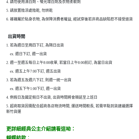
4. 請勿使用漂白劑、螢光增白劑及衣物柔軟劑
5. 請放置陰涼處陰乾, 勿烘乾
6. 褲襪屬於貼身衣物, 為保障消費者權益, 經試穿後若非商品缺陷恕不接受退貨
出貨時間
1. 若為週日至周四下訂, 為隔日出貨
ex. 週日下訂, 週一出貨
2. 週一至週五每日上午8:00收單, 若當日上午8:00前訂, 為當日出貨
ex. 週五上午7:00下訂, 週五出貨
3. 若為週五及週六下訂, 則週一統一出貨
ex. 週五下午1:00下訂, 週一出貨
4. 例假日及國定假日不出貨, 出貨時間將會順延至上班日
5. 超商取貨因需配合超商各店物流時間, 運送時間較長, 若需早點到貨建議選擇
新竹貨運
更詳細經典公主介紹請看這呦：
蝴蝶結款
：