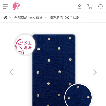
,
全部商品
母女褲襪
海洋泡泡（公主媽咪）