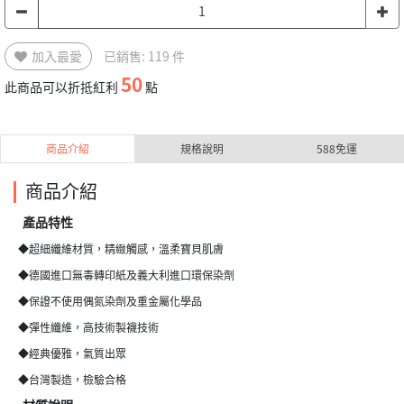
加入最愛
已銷售: 119 件
50
此商品可以折抵紅利
點
商品介紹
規格說明
588免運
商品介紹
產品特性
◆超細纖維材質，精緻觸感，溫柔寶貝肌膚
◆德國進口無毒轉印紙及義大利進口環保染劑
◆保證不使用偶氮染劑及重金屬化學品
◆彈性纖維，高技術製襪技術
◆經典優雅，氣質出眾
◆台灣製造，檢驗合格