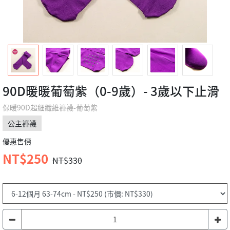
90D暖暖葡萄紫（0-9歲）- 3歲以下止滑
保暖90D超細纖維褲襪-葡萄紫
公主褲襪
優惠售價
NT$250
NT$330