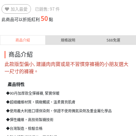
加入最愛
已銷售: 97 件
50
此商品可以折抵紅利
點
商品介紹
規格說明
588免運
商品介紹
此款版型偏小, 建議肉肉寶或是不習慣穿褲襪的小朋友選大
一尺寸的褲襪。
產品特性
◆90丹加厚款全彈褲襪, 緊實保暖
◆超細纖維材質，精緻觸感，溫柔寶貝肌膚
◆使用義大利進口環保染劑
，
保證不使用偶氮染劑及重金屬化學品
◆彈性纖維，高技術製襪技術
◆台灣製造，檢驗合格