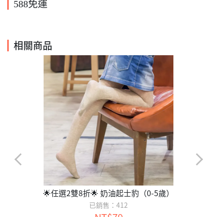
588免運
相關商品
🌟任選2雙8折🌟 奶油起士豹（0-5歲）
已銷售：412