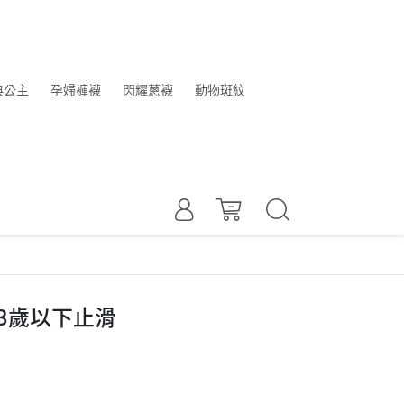
典公主
孕婦褲襪
閃耀蔥襪
動物斑紋
 3歲以下止滑