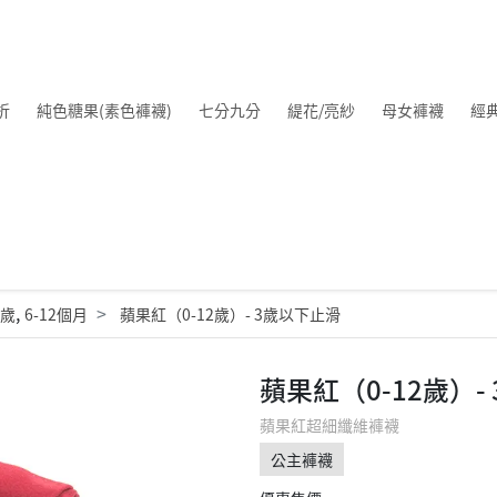
折
純色糖果(素色褲襪)
七分九分
緹花/亮紗
母女褲襪
經
,
2歲
6-12個月
蘋果紅（0-12歲）- 3歲以下止滑
蘋果紅（0-12歲）-
蘋果紅超細纖維褲襪
公主褲襪