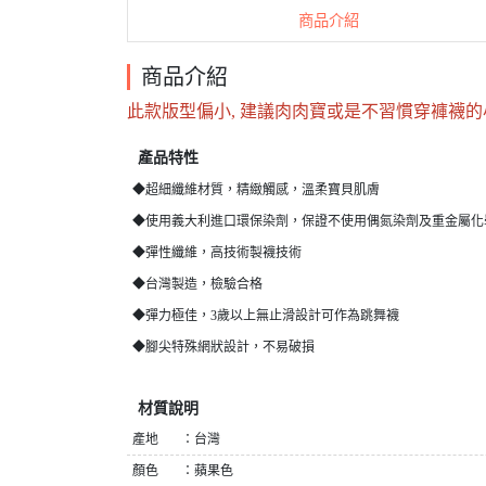
商品介紹
商品介紹
此款版型偏小, 建議肉肉寶或是不習慣穿褲襪
產品特性
◆超細纖維材質，精緻觸感，溫柔寶貝肌膚
◆使用義大利進口環保染劑
，
保證不使用偶氮染劑及重金屬化
◆彈性纖維，高技術製襪技術
◆台灣製造，檢驗合格
◆彈力極佳，3歲以上無止滑設計可作為跳舞襪
◆腳尖特殊網狀設計，不易破損
材質說明
產地 ：台灣
顏色 ：蘋果色