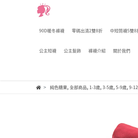
90D暖冬褲襪
零碼出清2雙8折
中短筒襪5雙8
公主短襪
公主髮飾
褲襪介紹
關於我們
,
,
,
,
,
純色糖果
全部商品
1-3歲
3-5歲
5-9歲
9-1