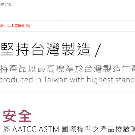
纖維 10%
5歲尺寸以上皆無止滑)