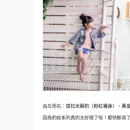
由左而右：
提拉米蘇豹
（粉紅襪身）
、
黃
因為豹紋系列真的太好搭了啦！都快斷貨了