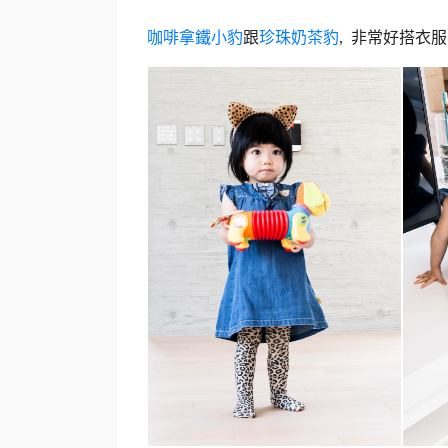
咖啡拿鐵小豹
跟
珍珠奶茶豹
, 非常好搭衣