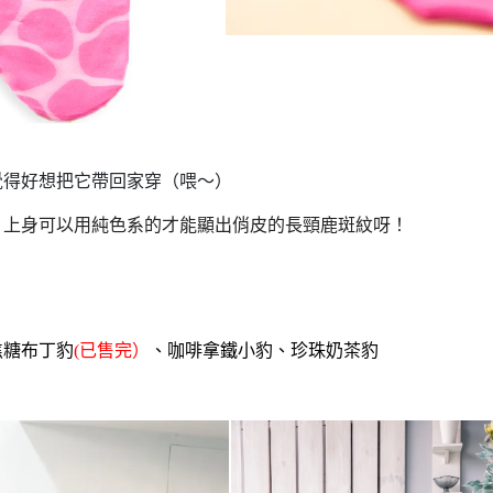
覺得好想把它帶回家穿（喂～）
！上身可以用純色系的才能顯出俏皮的長頸鹿斑紋呀！
焦糖布丁豹
(已售完）
、
咖啡拿鐵小豹
、
珍珠奶茶豹