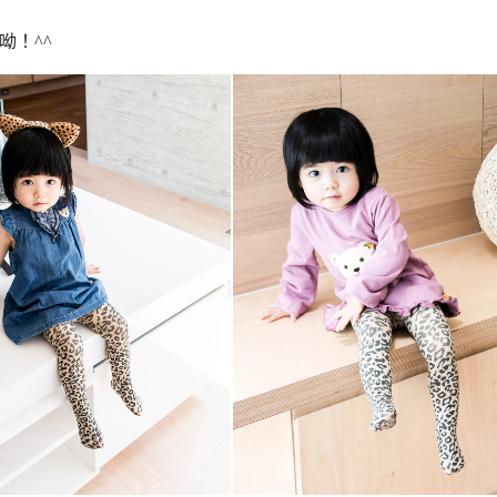
服呦！
^^