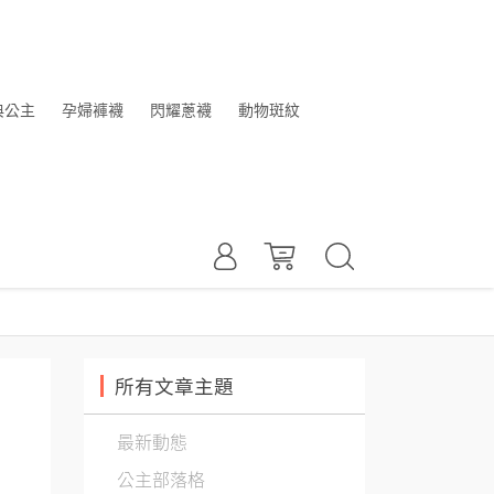
典公主
孕婦褲襪
閃耀蔥襪
動物斑紋
所有文章主題
最新動態
公主部落格