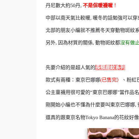
丹尼數大約50丹,
不是保暖襪喔
！
中部以南天氣比較暖, 暖冬的話勉強可以穿
北部的朋友小編就不推薦冬天穿動物斑紋
另外, 因為材質的關係, 動物斑紋都
沒有做
先要介紹的是超人氣的
長頸鹿紋系列
款式有兩種：東京巴娜娜
(已售完）
、粉紅
公主童襪用很可愛的“東京巴娜娜”當作品
剛開始小編也不懂為什麼要叫東京巴娜娜,
還真的跟東京名物Tokyo Banana的花紋好