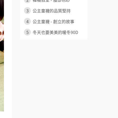
3
公主童襪的品質堅持
4
公主童襪 - 創立的故事
5
冬天也要美美的暖冬90D