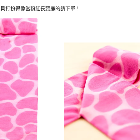
寶貝打扮得像當粉紅長頸鹿的請下單！