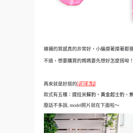
褲襪的質感真的非常好
，
小編摸著摸著都
不過
，想
要購買的媽媽要先想好怎麼搭呦
再來就是好搭的
豹紋系列
款式有五種：
提拉米蘇豹
、
黃金起士豹
、
廢話不多說, model照片就在下面啦～