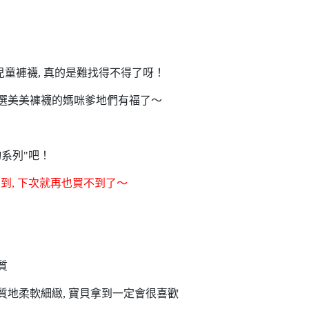
兒童褲襪, 真的是難找得不得了呀！
寶貝選美美褲襪的媽咪爹地們有福了～
物系列"吧！
到, 下次就再也買不到了～
！
質
質地柔軟細緻, 寶貝拿到一定會很喜歡