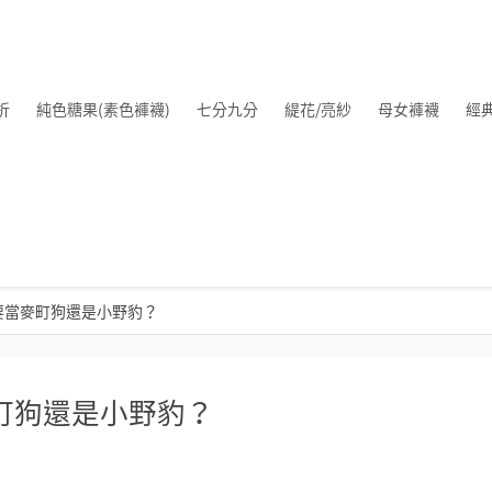
折
純色糖果(素色褲襪)
七分九分
緹花/亮紗
母女褲襪
經
天要當麥町狗還是小野豹？
麥町狗還是小野豹？