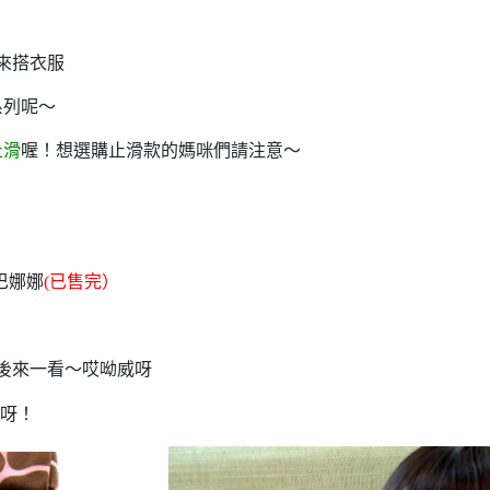
來搭衣服
系列呢～
止滑
喔！想選購止滑款的媽咪們請注意～
巴娜娜
(已售完）
名
 後來一看～哎呦威呀
像呀！