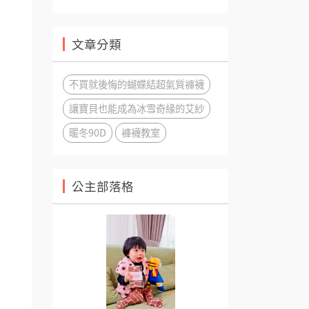
文章分類
不買就後悔的蝴蝶結超氣質褲襪
讓寶貝也能成為冰雪奇緣的艾紗
暖冬90D
褲襪教室
公主部落格