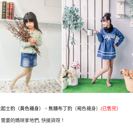
金起士豹
（黃色襪身）、焦糖布丁豹
（褐色襪身）
(已售完）
需要的媽咪爹地們, 快搶貨呀！