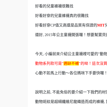
好看的兒童褲襪很難找
好看好穿的兒童褲襪真的很難找
好看好穿CP值又高還是品質有保證的
MIT
還好, 2015年公主童襪開張囉！想要幫
今天, 小編就來介紹公主童襪裡可愛的"動
動物系列款可是"
遇缺不補
"的呦！這次沒買
心動不如馬上行動～各位媽咪下手要快囉
說明之前, 不能免俗的要介紹一下我們的材
動物斑紋是超細纖維尼龍織造而成的褲襪, 