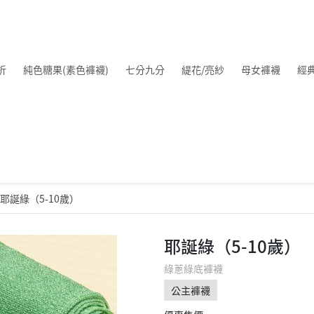
折
純色糖果(素色褲襪)
七分九分
緹花/亮紗
母女褲襪
經
耶誕綠（5-10歲）
耶誕綠（5-10歲）
綠蔥綠底褲襪
公主褲襪