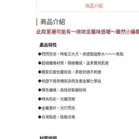
商品介紹
商品介紹
此款蔥襪可能有一咪咪金屬味道喔～雖然小編都聞
產品特性
◆閃閃亮亮，時髦又大方，保證聖誕節大～～～焦點
◆超細纖維材質，精緻觸感，溫柔寶貝肌膚
◆獨家尼龍包覆技術，柔軟舒適不刺激
◆保證不使用偶氮染劑及重金屬化學品
◆彈性纖維，高技術製襪技術
◆時尚色彩，光耀亮眼
◆金屬蔥紗，光芒閃亮
◆台灣製造，檢驗合格
材質說明