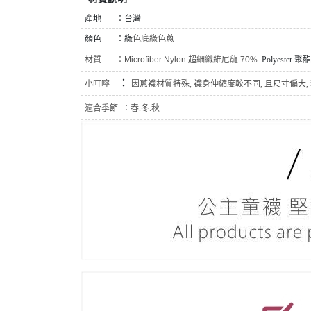
產地 ：台灣
顏色 ：綠
色底綠色蔥
材質 ：
Microfiber Nylon 超細纖維尼龍 70%
Polyester 
：
小叮嚀
因蔥襪材質特殊, 襪身伸縮度較不同, 且尺寸偏大, 若
適合季節 ：
春.冬.秋