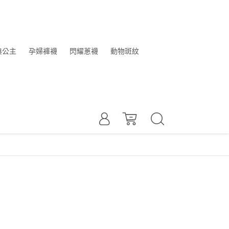
典公主
孕婦褲襪
閃耀蔥襪
動物斑紋