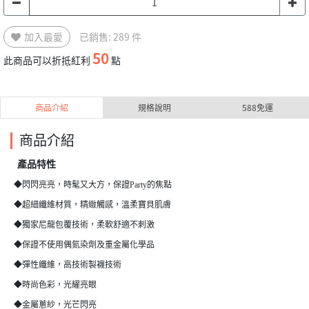
加入最愛
已銷售: 289 件
50
此商品可以折抵紅利
點
商品介紹
規格說明
588免運
商品介紹
產品特性
◆閃閃亮亮，時髦又大方，保證Party的焦點
◆超細纖維材質，精緻觸感，溫柔寶貝肌膚
◆獨家尼龍包覆技術，柔軟舒適不刺激
◆保證不使用偶氮染劑及重金屬化學品
◆彈性纖維，高技術製襪技術
◆時尚色彩，光耀亮眼
◆金屬蔥紗，光芒閃亮