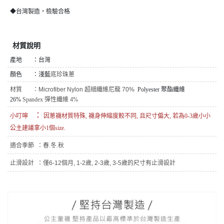
◆台灣製造，檢驗合格
材質說明
產地 ：台灣
顏色 ：淺藍
底珍珠蔥
材質 ：
Microfiber Nylon 超細纖維尼龍 70%
Polyester 聚酯纖維
26%
Spandex 彈性纖維 4%
：
小叮嚀
因蔥襪材質特殊, 襪身伸縮度較不同, 且尺寸偏大, 若為0-3歲小小
公主建議拿小1個size.
適合季節 ：
春.冬.秋
止滑設計 ：
僅6-12個月, 1-2歲, 2-3歲, 3-5歲的尺寸有止滑設計