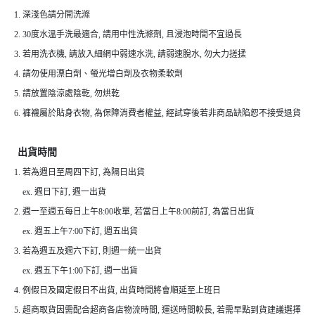
1. 深淺色請分開洗滌
2. 30度水溫手洗最適合, 請用中性洗滌劑, 且浸泡時間不宜過長
3. 若用洗衣機, 請放入細網中弱速水洗, 請弱速脫水, 勿大力搓揉
4. 請勿使用漂白劑、螢光增白劑及衣物柔軟劑
5. 請放置陰涼處陰乾, 勿烘乾
6. 褲襪屬於貼身衣物, 為保障消費者權益, 經試穿後若非商品缺陷恕不接受退貨
出貨時間
1. 若為週日至周四下訂, 為隔日出貨
ex. 週日下訂, 週一出貨
2. 週一至週五每日上午8:00收單, 若當日上午8:00前訂, 為當日出貨
ex. 週五上午7:00下訂, 週五出貨
3. 若為週五及週六下訂, 則週一統一出貨
ex. 週五下午1:00下訂, 週一出貨
4. 例假日及國定假日不出貨, 出貨時間將會順延至上班日
5. 超商取貨因需配合超商各店物流時間, 運送時間較長, 若需早點到貨建議選擇