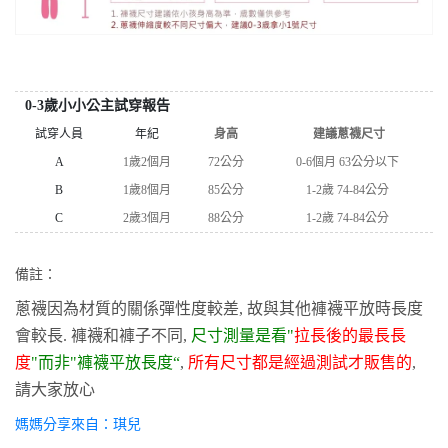
0-3歲小小公主試穿報告
試穿人員
年紀
身高
建議蔥襪尺寸
A
1歲2個月
72公分
0-6個月 63公分以下
B
1歲8個月
85公分
1-2歲 74-84公分
C
2歲3個月
88公分
1-2歲 74-84公分
備註：
蔥襪因為材質的關係彈性度較差, 故與其他褲襪平放時長度
會較長. 褲襪和褲子不同,
尺寸測量是看"
拉長後的最長長
度
"而非"褲襪平放長度“
,
所有尺寸都是經過測試才販售的
,
請大家放心
媽媽分享來自：琪兒