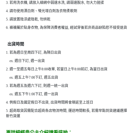
3. 若用洗衣機, 請放入細網中弱速水洗, 請弱速脫水, 勿大力搓揉
4. 請勿使用漂白劑、螢光增白劑及衣物柔軟劑
5. 請放置陰涼處陰乾, 勿烘乾
6. 褲襪屬於貼身衣物, 為保障消費者權益, 經試穿後若非商品缺陷恕不接受退貨
出貨時間
1. 若為週日至周四下訂, 為隔日出貨
ex. 週日下訂, 週一出貨
2. 週一至週五每日上午8:00收單, 若當日上午8:00前訂, 為當日出貨
ex. 週五上午7:00下訂, 週五出貨
3. 若為週五及週六下訂, 則週一統一出貨
ex. 週五下午1:00下訂, 週一出貨
4. 例假日及國定假日不出貨, 出貨時間將會順延至上班日
5. 超商取貨因需配合超商各店物流時間, 運送時間較長, 若需早點到貨建議選擇
新竹貨運
更詳細經典公主介紹請看這呦：