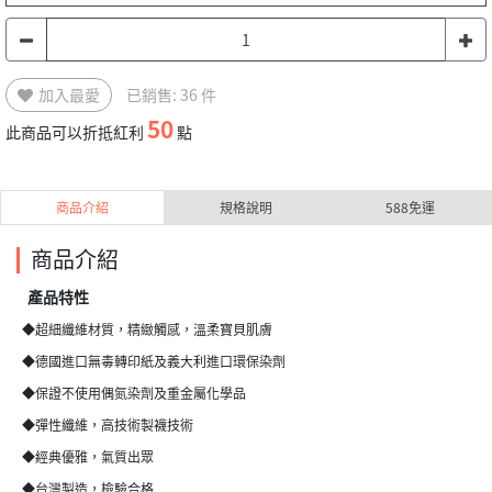
加入最愛
已銷售: 36 件
50
此商品可以折抵紅利
點
商品介紹
規格說明
588免運
商品介紹
產品特性
◆超細纖維材質，精緻觸感，溫柔寶貝肌膚
◆德國進口無毒轉印紙及義大利進口環保染劑
◆保證不使用偶氮染劑及重金屬化學品
◆彈性纖維，高技術製襪技術
◆經典優雅，氣質出眾
◆台灣製造，檢驗合格