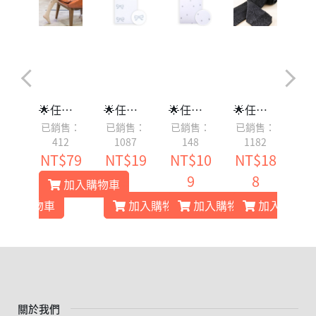
🌟 縷空幸運草 - 象牙白（0-1歲）
🌟任選2雙8折🌟 奶油起士豹（0-5歲）
🌟任選2雙8折🌟 側邊大蝴蝶結（0-2歲, 3-12歲）
🌟任選2雙8折🌟 銀河小泡泡（0-1歲）
🌟任選2雙8折🌟 閃耀黑 (0-2歲, 3-7歲, 10-12歲) - 3歲以下止滑
售：
已銷售：
已銷售：
已銷售：
已銷售：
已
3
412
1087
148
1182
12
NT$79
NT$19
NT$10
NT$18
N
9
9
8
加入購物車
加入購物車
加入購物車
加入購物車
加入購物車
關於我們