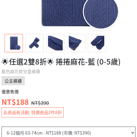
🌟任選2雙8折🌟 捲捲麻花-藍 (0-5歲)
藍色麻花款兒童褲襪
公主褲襪
優惠售價
NT$188
NT$390
此商品有活動: 特價商品2件8折