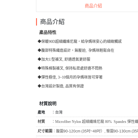
商品介紹
商品介紹
產品特性
◆保暖90D超細纖維尼龍，給孕媽咪安心的細緻觸感
◆腹部特殊織造設計，無壓迫, 孕媽咪輕鬆自在
◆加大U型褲叉, 舒適透氣更舒服
◆特殊棉製褲叉, 保持私密處舒適不悶熱
◆彈性極佳, 3~10個月的孕媽咪皆可穿著
◆台灣設計製造, 品質有保證
材質說明
產地
：台灣
材質
：
Microfiber Nylon 超細纖維尼龍 80%
Spandex 彈性
尺寸範圍
：腹圍90-120cm (35吋~48吋）, 臀圍90-130cm (35