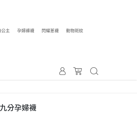
典公主
孕婦褲襪
閃耀蔥襪
動物斑紋
型九分孕婦襪