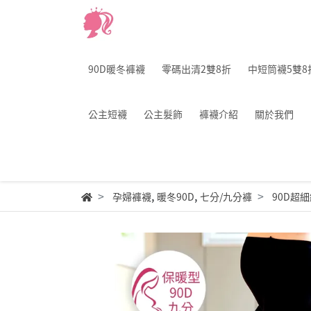
90D暖冬褲襪
零碼出清2雙8折
中短筒襪5雙8
公主短襪
公主髮飾
褲襪介紹
關於我們
,
,
孕婦褲襪
暖冬90D
七分/九分褲
90D超