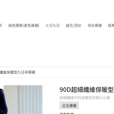
折
純色糖果(素色褲襪)
七分九分
緹花/亮紗
母女褲襪
經
細纖維保暖型九分孕婦襪
90D超細纖維保暖
超細纖維90丹保暖型孕婦九分襪
公主褲襪