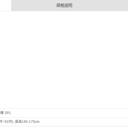
規格說明
纖維 20%
吋~51吋), 身高145-175cm