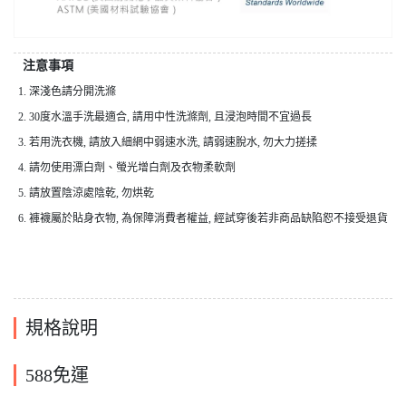
注意事項
1. 深淺色請分開洗滌
2. 30度水溫手洗最適合, 請用中性洗滌劑, 且浸泡時間不宜過長
3. 若用洗衣機, 請放入細網中弱速水洗, 請弱速脫水, 勿大力搓揉
4. 請勿使用漂白劑、螢光增白劑及衣物柔軟劑
5. 請放置陰涼處陰乾, 勿烘乾
6. 褲襪屬於貼身衣物, 為保障消費者權益, 經試穿後若非商品缺陷恕不接受退貨
規格說明
588免運