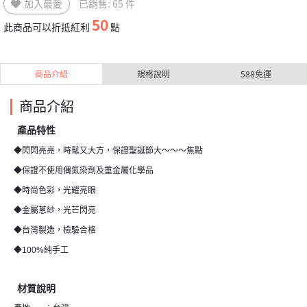
加入最愛
已銷售: 65 件
50
此商品可以折抵紅利
點
商品介紹
規格說明
588免運
商品介紹
產品特性
◆閃閃亮亮，時髦又大方，保證聖誕節大～～～焦點
◆保證不使用偶氮染劑及重金屬化學品
◆時尚色彩，光耀亮眼
◆金屬蔥紗，光芒閃亮
◆台灣製造，檢驗合格
◆100%純手工
材質說明