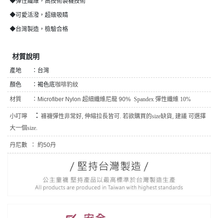
◆彈性纖維，高技術製襪技術
◆可愛活潑，超級吸睛
◆台灣製造，檢驗合格
材質說明
產地 ：台灣
顏色 ：褐色底
咖啡豹紋
材質 ：
Microfiber Nylon 超細纖維尼龍 90%
Spandex 彈性纖維 10%
：
小叮嚀
褲襪彈性非常好, 伸縮拉長皆可. 若欲購買的size缺貨, 建議 可選擇
大一個size.
丹尼數 ：
約50丹