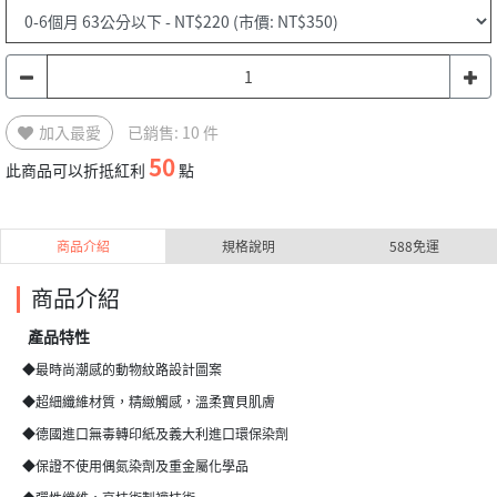
加入最愛
已銷售: 10 件
50
此商品可以折抵紅利
點
商品介紹
規格說明
588免運
商品介紹
產品特性
◆最時尚潮感的動物紋路設計圖案
◆超細纖維材質，精緻觸感，溫柔寶貝肌膚
◆德國進口無毒轉印紙及義大利進口環保染劑
◆保證不使用偶氮染劑及重金屬化學品