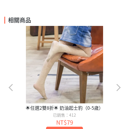
相關商品
🌟任選2雙8折🌟 奶油起士豹（0-5歲）
已銷售：412
NT$79