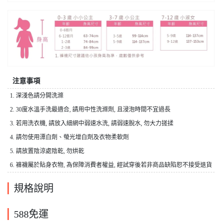
注意事項
1. 深淺色請分開洗滌
2. 30度水溫手洗最適合, 請用中性洗滌劑, 且浸泡時間不宜過長
3. 若用洗衣機, 請放入細網中弱速水洗, 請弱速脫水, 勿大力搓揉
4. 請勿使用漂白劑、螢光增白劑及衣物柔軟劑
5. 請放置陰涼處陰乾, 勿烘乾
6. 褲襪屬於貼身衣物, 為保障消費者權益, 經試穿後若非商品缺陷恕不接受退貨
規格說明
588免運