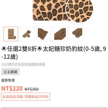
🌟任選2雙8折🌟太妃糖珍奶豹紋(0-5歲, 9
-12歲)
太妃糖珍奶豹紋超細纖維褲襪
公主褲襪
優惠售價
NT$220
NT$350
此商品有活動: 特價商品2件8折