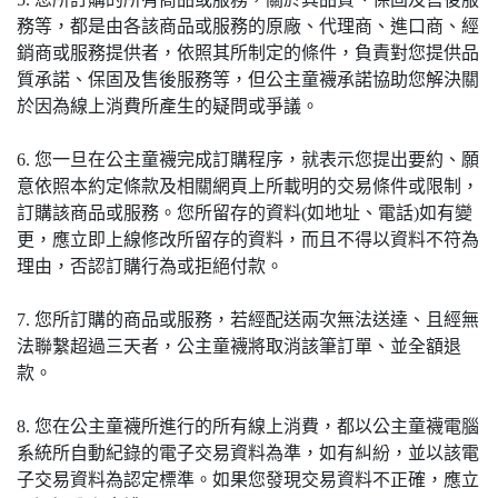
務等，都是由各該商品或服務的原廠、代理商、進口商、經
銷商或服務提供者，依照其所制定的條件，負責對您提供品
質承諾、保固及售後服務等，但公主童襪承諾協助您解決關
於因為線上消費所產生的疑問或爭議。
6. 您一旦在公主童襪完成訂購程序，就表示您提出要約、願
意依照本約定條款及相關網頁上所載明的交易條件或限制，
訂購該商品或服務。您所留存的資料(如地址、電話)如有變
更，應立即上線修改所留存的資料，而且不得以資料不符為
理由，否認訂購行為或拒絕付款。
7. 您所訂購的商品或服務，若經配送兩次無法送達、且經無
法聯繫超過三天者，公主童襪將取消該筆訂單、並全額退
款。
8. 您在公主童襪所進行的所有線上消費，都以公主童襪電腦
系統所自動紀錄的電子交易資料為準，如有糾紛，並以該電
子交易資料為認定標準。如果您發現交易資料不正確，應立