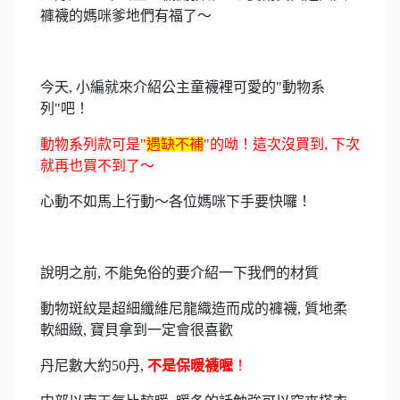
褲襪的媽咪爹地們有福了～
今天, 小編就來介紹公主童襪裡可愛的"動物系
列"吧！
動物系列款可是"
遇缺不補
"的呦！這次沒買到, 下次
就再也買不到了～
心動不如馬上行動～各位媽咪下手要快囉！
說明之前, 不能免俗的要介紹一下我們的材質
動物斑紋是超細纖維尼龍織造而成的褲襪, 質地柔
軟細緻, 寶貝拿到一定會很喜歡
丹尼數大約50丹,
不是保暖襪喔
！