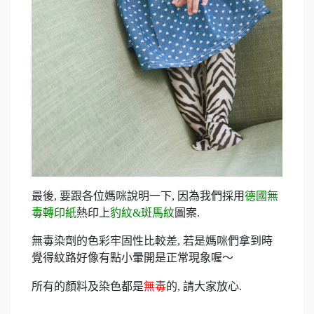
最後, 要跟各位媽咪說明一下, 因為我們採用
德國無
毒轉印紙
熱印上
豹紋&斑馬紋
圖案.
無毒染劑的色彩牢固性比較差, 若是媽咪們拿到時
覺得紋路好像有點小暈開是正常現象喔～
所有的顏料及染色都是
無毒
的, 請大家放心.