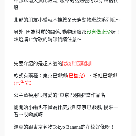
中部以南天氣比較暖, 暖冬的話勉強可以穿來搭衣
服
北部的朋友小編就不推薦冬天穿動物斑紋系列呢～
另外, 因為材質的關係, 動物斑紋都
沒有做止滑
喔！
想選購止滑款的媽咪們請注意～
先要介紹的是超人氣的
長頸鹿紋系列
款式有兩種：東京巴娜娜
(已售完）
、粉紅巴娜娜
(已售完）
公主童襪用很可愛的“東京巴娜娜”當作品名
剛開始小編也不懂為什麼要叫東京巴娜娜, 後來一
看～哎呦威呀
還真的跟東京名物Tokyo Banana的花紋好像呀！