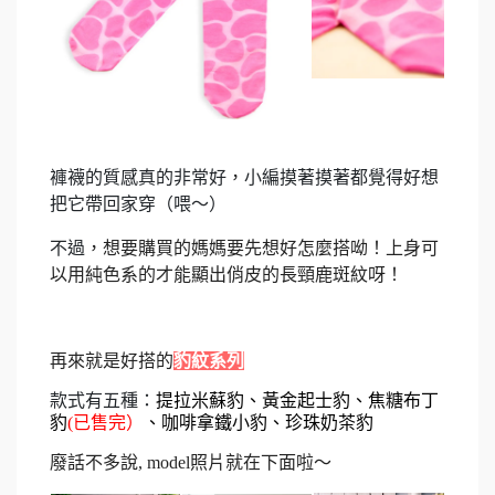
褲襪的質感真的非常好
，
小編摸著摸著都覺得好想
把它帶回家穿（喂～）
不過
，想
要購買的媽媽要先想好怎麼搭呦！上身可
以用純色系的才能顯出俏皮的長頸鹿斑紋呀！
再來就是好搭的
豹紋系列
款式有五種：
提拉米蘇豹
、
黃金起士豹
、焦糖布丁
豹
(已售完）
、
咖啡拿鐵小豹
、
珍珠奶茶豹
廢話不多說, model照片就在下面啦～