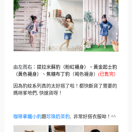
由左而右：
提拉米蘇豹
（粉紅襪身）
、
黃金起士豹
（黃色襪身）、焦糖布丁豹
（褐色襪身）
(已售完）
因為豹紋系列真的太好搭了啦！都快斷貨了需要的
媽咪爹地們, 快搶貨呀！
咖啡拿鐵小豹
跟
珍珠奶茶豹
, 非常好搭衣服呦！
^^