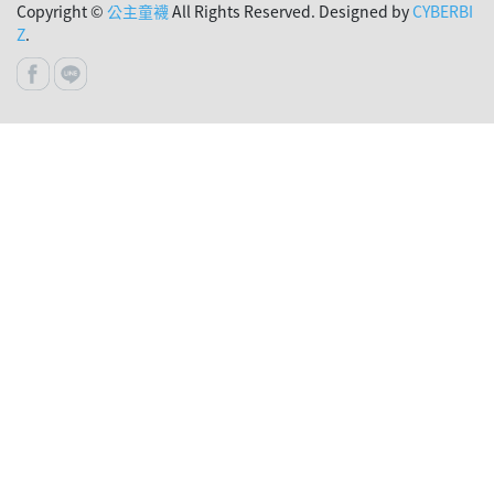
Copyright ©
公主童襪
All Rights Reserved. Designed by
CYBERBI
Z
.