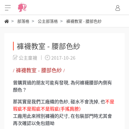
部落格
公主部落格
褲襪教室 - 腰部色紗
褲襪教室 - 腰部色紗
公主童襪
2017-10-26
/ 褲襪教室 - 腰部色紗 /
曾購買過的朋友可能有發現, 為何褲襪腰部內側有
顏色？
那其實是我們工廠織的色紗, 碰水不會洗掉, 也
不是
瑕疵不是瑕疵不是瑕疵(手搖肩膀）
工廠用此來辨別褲襪的尺寸, 在包裝部門時尤其會
再次確認以免包錯呦