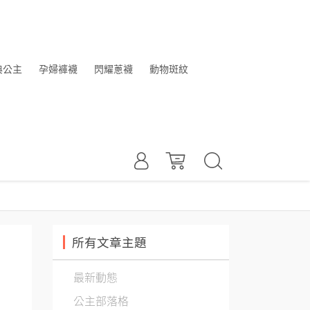
典公主
孕婦褲襪
閃耀蔥襪
動物斑紋
所有文章主題
最新動態
公主部落格