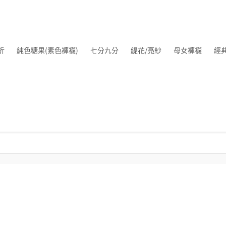
折
純色糖果(素色褲襪)
七分九分
緹花/亮紗
母女褲襪
經